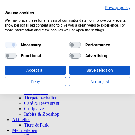
Privacy policy
We use cookies
Aktuelles Wetter:
19°C
Bedeckt
We may place these for analysis of our visitor data, to improve our website,
show personalised content and to give you a great website experience. For
more information about the cookies we use open the settings.
Navigation
Informationen
überspringen
Öffnungszeiten
Eintrittspreise
Necessary
Performance
Saisonkarten
Besuch mit Beeinträchtigungen
Functional
Advertising
Veranstaltungen
Tierparkordnung
Accept all
Save selection
Spenden
Barrierefreiheit
Tiere und Park
Deny
No, adjust
Tierlexikon
Tierparkplan
Tierpatenschaften
Café & Restaurant
Grillplätze
Imbiss & Zooshop
Aktuelles
Tiere & Park
Mehr erleben