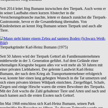
Seit 2014 leitet Jörg Bumann inzwischen den Tierpark. Auch wenn er
in seiner Laufbahn einen kurzen Abstecher in die
Versicherungsbranche machte, leitete er danach zunächst die Tierpark-
Gastronomie, bevor er die Gesamtleitung übernahm. Von
Kindesbeinen an kennt Jörg Bumann seinen Tierpark und auch alle
Tiere.
Tierparkgründer Karl-Heinz Bumann (1975)
Seit 50 Jahren wird der Tierpark Gettorf als Familienunternehmen
mittlerweile in der 3. Generation geführt. Auf dem Gelände einer
ehemaligen Kiesgrube begann alles vor weit mehr als 50 Jahren mit
einer privaten Liebhaberei. Der gelernte Landwirt Karl-Heinz
Bumann, der nach dem Krieg als Transportunternehmer erfolgreich
war, konnte hier einen lang gehegten Wunsch in die Tat umsetzen und
sich einen privaten kleinen Wildpark einrichten. Ziergeflügel, Schafe,
Ziegen und einige Hirsche waren die ersten Bewohner des Tierparks.
Mit der Zeit wuchs die Zahl gehaltener Tiere und Arten und nach und
nach kamen auch die ersten Exoten nach Gettorf.
Im Mai 1968 entschloss sich Karl-Heinz Bumann, seinen Park
regelmäßig für Besucher zu öffnen. Zu diesem Zeitpunkt wurde aus