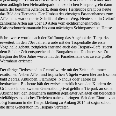
dem anfänglichen Heimattierpark mit exotischen Einsprengseln dann
auch der berühmte Affenpark, denn diese Tiergruppe prägt bis heute
das Bild des Tierparks. Der Umbau des einstigen Fasanenhauses zum
Affenhaus war der erste Schritt auf diesem Weg. Heute sind in Gettorf
zahlreiche Affen aus über 10 Arten vom eichhörnchengroßen
Kaiserschnurrbarttamarin bis zum mächtigen Schimpansen zu Hause.
Schrittweise wurde nach der Eröffnung das Angebot des Tierparks
erweitert. In den 70er Jahren wurde mit der Tropenhalle die erste
Vogelhalle gebaut, zeitgleich entstand auch das Tierpark-Café, zuerst
dem Stil der Zeit entsprechend als Bungalow mit Dachterrasse. Zu
Beginn der 80er Jahre wurde mit der Paradieshalle das zweite große
Warmhaus errichtet.
Der übrige Tierbestand in Gettorf wurde mit der Zeit auch immer
exotischer. Neben Affen und tropischen Vögeln waren hier auch schon
bald Zebras, Antilopen, Flamingos, Nandus oder Tapire zu
beobachten. Bis heute hält der zwischenzeitlich von den Kindern des
Gründers in der zweiten Generation privat geführte Tierpark an seiner
Absicht fest, den Besuchern inmitten gepflegter Anlagen ein besonders
vielfältiges exotisches Tierleben nahe zu bringen. Seit dem Eintritt von
Jörg Bumann in die Tierparkleitung zu Anfang 2014 ist sogar schon
die dritte Generation im Tierpark vertreten.