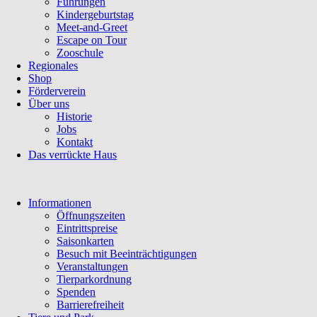
Führungen
Kindergeburtstag
Meet-and-Greet
Escape on Tour
Zooschule
Regionales
Shop
Förderverein
Über uns
Historie
Jobs
Kontakt
Das verrückte Haus
Navigation
Informationen
überspringen
Öffnungszeiten
Eintrittspreise
Saisonkarten
Besuch mit Beeinträchtigungen
Veranstaltungen
Tierparkordnung
Spenden
Barrierefreiheit