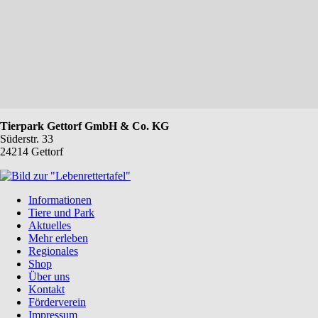
Tierpark Gettorf GmbH & Co. KG
Süderstr. 33
24214 Gettorf
Navigation
Informationen
überspringen
Tiere und Park
Aktuelles
Mehr erleben
Regionales
Shop
Über uns
Kontakt
Förderverein
Impressum