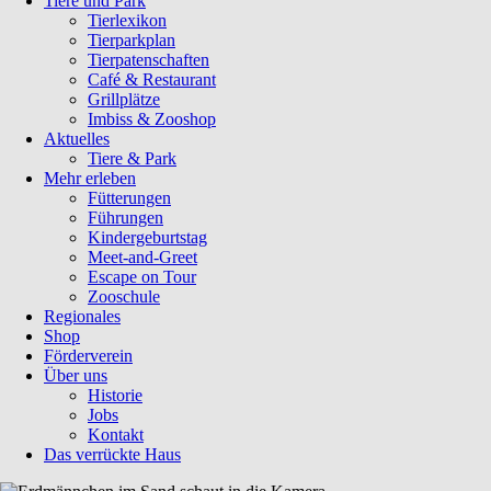
Tiere und Park
Tierlexikon
Tierparkplan
Tierpatenschaften
Café & Restaurant
Grillplätze
Imbiss & Zooshop
Aktuelles
Tiere & Park
Mehr erleben
Fütterungen
Führungen
Kindergeburtstag
Meet-and-Greet
Escape on Tour
Zooschule
Regionales
Shop
Förderverein
Über uns
Historie
Jobs
Kontakt
Das verrückte Haus