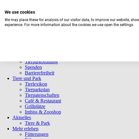
We use cookies
We may place these for analysis of our visitor data, to improve our website, sho
experience. For more information about the cookies we use open the settings.
Navigation
Informationen
überspringen
Öffnungszeiten
Eintrittspreise
Saisonkarten
Besuch mit Beeinträchtigungen
Veranstaltungen
Tierparkordnung
Spenden
Barrierefreiheit
Tiere und Park
Tierlexikon
Tierparkplan
Tierpatenschaften
Café & Restaurant
Grillplätze
Imbiss & Zooshop
Aktuelles
Tiere & Park
Mehr erleben
Fütterungen