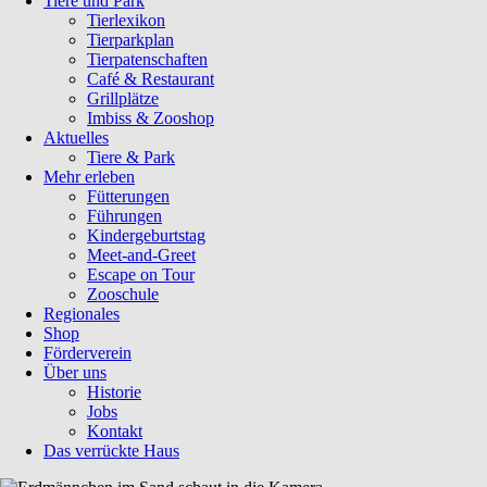
Tiere und Park
Tierlexikon
Tierparkplan
Tierpatenschaften
Café & Restaurant
Grillplätze
Imbiss & Zooshop
Aktuelles
Tiere & Park
Mehr erleben
Fütterungen
Führungen
Kindergeburtstag
Meet-and-Greet
Escape on Tour
Zooschule
Regionales
Shop
Förderverein
Über uns
Historie
Jobs
Kontakt
Das verrückte Haus