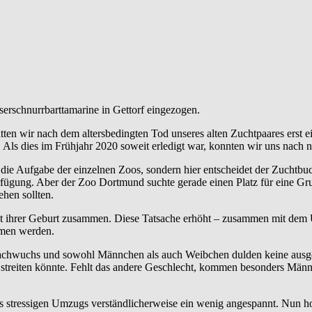
serschnurrbarttamarine in Gettorf eingezogen.
atten wir nach dem altersbedingten Tod unseres alten Zuchtpaares erst 
 Als dies im Frühjahr 2020 soweit erledigt war, konnten wir uns nac
t die Aufgabe der einzelnen Zoos, sondern hier entscheidet der Zucht
rfügung. Aber der Zoo Dortmund suchte gerade einen Platz für eine Gr
hen sollten.
it ihrer Geburt zusammen. Diese Tatsache erhöht – zusammen mit dem U
mmen werden.
Nachwuchs und sowohl Männchen als auch Weibchen dulden keine ausg
ich streiten könnte. Fehlt das andere Geschlecht, kommen besonders Mä
 stressigen Umzugs verständlicherweise ein wenig angespannt. Nun hof