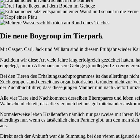
Die neue Boygroup im Tierpark
Mit Casper, Carl, Jack und William sind in diesem Frühjahr wieder Kai
Nachdem wir diese Art viele Jahre lang erfolgreich gezüchtet hatten, h
eingelegt, um im Affenhaus unsere Gehege grundlegend zu renovieren.
Bei den Tieren des Erhaltungszuchtprogrammes ist das allerdings nich
Zuchtgruppe stand derzeit aus organisatorischen Gründen nicht zur Ve
der Zuchtbuchführer, dass diese jungen Männer nun nach Gettorf umzie
Alle vier Tiere sind Nachkommen desselben Elternpaares und leben se
Wahrscheinlichkeit, dass die vier auch bei uns gut miteinander ausko
Normalerweise leben Krallenaffen nämlich nur paarweise mit ihrem 
allerdings nur, wenn es tatsächlich einen Partner gibt, um den man s
aus.
Direkt nach der Ankunft war die Stimmung bei den vieren aufgrund des