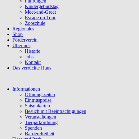
Führungen
Kindergeburtstag
Meet-and-Greet
Escape on Tour
Zooschule
Regionales
Shop
Förderverein
Über uns
Historie
Jobs
Kontakt
Das verrückte Haus
Navigation
Informationen
überspringen
Öffnungszeiten
Eintrittspreise
Saisonkarten
Besuch mit Beeinträchtigungen
Veranstaltungen
Tierparkordnung
Spenden
Barrierefreiheit