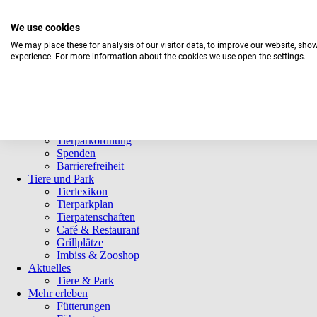
We use cookies
We may place these for analysis of our visitor data, to improve our website, sho
experience. For more information about the cookies we use open the settings.
Navigation
Informationen
überspringen
Öffnungszeiten
Eintrittspreise
Saisonkarten
Besuch mit Beeinträchtigungen
Veranstaltungen
Tierparkordnung
Spenden
Barrierefreiheit
Tiere und Park
Tierlexikon
Tierparkplan
Tierpatenschaften
Café & Restaurant
Grillplätze
Imbiss & Zooshop
Aktuelles
Tiere & Park
Mehr erleben
Fütterungen