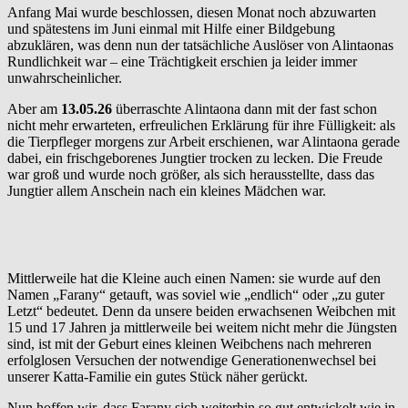
Anfang Mai wurde beschlossen, diesen Monat noch abzuwarten
und spätestens im Juni einmal mit Hilfe einer Bildgebung
abzuklären, was denn nun der tatsächliche Auslöser von Alintaonas
Rundlichkeit war – eine Trächtigkeit erschien ja leider immer
unwahrscheinlicher.
Aber am
13.05.26
überraschte Alintaona dann mit der fast schon
nicht mehr erwarteten, erfreulichen Erklärung für ihre Fülligkeit: als
die Tierpfleger morgens zur Arbeit erschienen, war Alintaona gerade
dabei, ein frischgeborenes Jungtier trocken zu lecken. Die Freude
war groß und wurde noch größer, als sich herausstellte, dass das
Jungtier allem Anschein nach ein kleines Mädchen war.
Mittlerweile hat die Kleine auch einen Namen: sie wurde auf den
Namen „Farany“ getauft, was soviel wie „endlich“ oder „zu guter
Letzt“ bedeutet. Denn da unsere beiden erwachsenen Weibchen mit
15 und 17 Jahren ja mittlerweile bei weitem nicht mehr die Jüngsten
sind, ist mit der Geburt eines kleinen Weibchens nach mehreren
erfolglosen Versuchen der notwendige Generationenwechsel bei
unserer Katta-Familie ein gutes Stück näher gerückt.
Nun hoffen wir, dass Farany sich weiterhin so gut entwickelt wie in