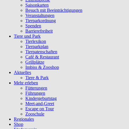
Saisonkarten
Besuch mit Beeinträchtigungen
Veranstaltungen
Tierparkordnung
Spenden
Barrierefreiheit
Tiere und Park
Tierlexikon
Tierparkplan
Tierpatenschaften
Café & Restaurant
Grillplätze
Imbiss & Zooshop
Aktuelles
Tiere & Park
Mehr erleben
Fütterungen
Führungen
Kindergeburtstag
Meet-and-Greet
Escape on Tour
Zooschule
Regionales
Shop