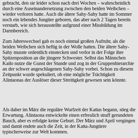
gebracht, den sie leider schon nach drei Wochen – wahrscheinlich
durch eine Auseinandersetzung zwischen den beiden Weibchen –
wieder verloren hatte. Auch die ältere Sahy-Sahy hatte im Sommer
noch ein lebendes Jungtier geboren, das aber nach 2 Tagen bereits
verstarb, wie sich herausstellte aufgrund einer Missbildung im
Darmbereich.
Zum Jahreswechsel gab es noch einmal großen Aufruhr, als die
beiden Weibchen sich heftig in der Wolle hatten. Die ältere Sahy-
Sahy musste ordentlich einstecken und verlor in der Folge ihre
Spitzenposition an die jüngere Schwester. Selbst das Männchen
Kailo nutze die Gunst der Stunde und zog in der Gruppenhierarchie
an der schwer angeschlagenen Sahy-Sahy vorbei. Schon zu diesem
Zeitpunkt wurde spekuliert, ob eine mögliche Trächtigkeit
Alintaonas der Auslöser dieser Streitigkeit gewesen sein könnte.
Als daher im März die reguläre Wurfzeit der Kattas begann, stieg die
Erwartung. Alintaona entwickelte einen erfreulich straff gerundeten
Bauch, aber es erfolgte keine Geburt. Der März und April vergingen
und damit endete auch die Zeit, in der Katta-Jungtiere
typischerweise zur Welt kommen.