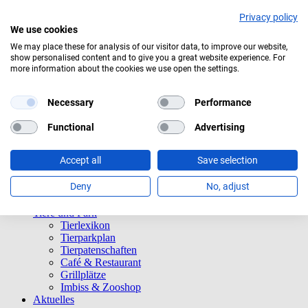
Privacy policy
We use cookies
We may place these for analysis of our visitor data, to improve our website,
show personalised content and to give you a great website experience. For
Überwiegend bewölkt
more information about the cookies we use open the settings.
Navigation überspringen
Informationen
Necessary
Performance
Öffnungszeiten
Eintrittspreise
Functional
Advertising
Saisonkarten
Besuch mit Beeinträchtigungen
Accept all
Save selection
Veranstaltungen
Tierparkordnung
Deny
No, adjust
Spenden
Barrierefreiheit
Tiere und Park
Tierlexikon
Tierparkplan
Tierpatenschaften
Café & Restaurant
Grillplätze
Imbiss & Zooshop
Aktuelles