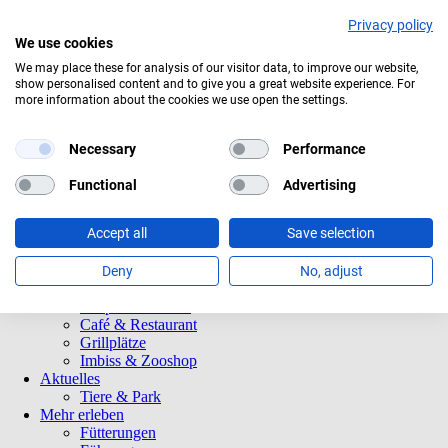
Privacy policy
We use cookies
tuelles Wetter:
24°C
Überwiegend bewölkt
We may place these for analysis of our visitor data, to improve our website,
show personalised content and to give you a great website experience. For
Navigation
Informationen
more information about the cookies we use open the settings.
überspringen
Öffnungszeiten
Eintrittspreise
Saisonkarten
Necessary
Performance
Besuch mit Beeinträchtigungen
Veranstaltungen
Functional
Advertising
Tierparkordnung
Spenden
Accept all
Save selection
Barrierefreiheit
Tiere und Park
Tierlexikon
Deny
No, adjust
Tierparkplan
Tierpatenschaften
Café & Restaurant
Grillplätze
Imbiss & Zooshop
Aktuelles
Tiere & Park
Mehr erleben
Fütterungen