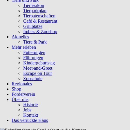
Tiere und Park
Tierlexikon
Tierparkplan
Tierpatenschaften
Café & Restaurant
Grillplätze
Imbiss & Zooshop
Aktuelles
Tiere & Park
Mehr erleben
Fütterungen
Führungen
Kindergeburtstag
Meet-and-Greet
Escape on Tour
Zooschule
Regionales
Shop
Förderverein
Über uns
Historie
Jobs
Kontakt
Das verrückte Haus