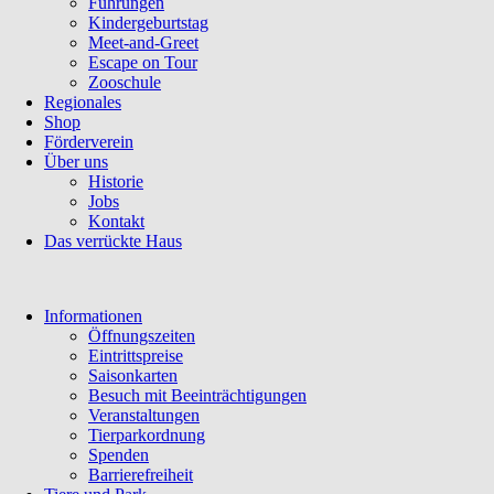
Führungen
Kindergeburtstag
Meet-and-Greet
Escape on Tour
Zooschule
Regionales
Shop
Förderverein
Über uns
Historie
Jobs
Kontakt
Das verrückte Haus
Navigation
Informationen
überspringen
Öffnungszeiten
Eintrittspreise
Saisonkarten
Besuch mit Beeinträchtigungen
Veranstaltungen
Tierparkordnung
Spenden
Barrierefreiheit