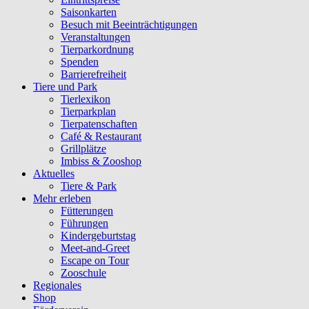
Saisonkarten
Besuch mit Beeinträchtigungen
Veranstaltungen
Tierparkordnung
Spenden
Barrierefreiheit
Tiere und Park
Tierlexikon
Tierparkplan
Tierpatenschaften
Café & Restaurant
Grillplätze
Imbiss & Zooshop
Aktuelles
Tiere & Park
Mehr erleben
Fütterungen
Führungen
Kindergeburtstag
Meet-and-Greet
Escape on Tour
Zooschule
Regionales
Shop