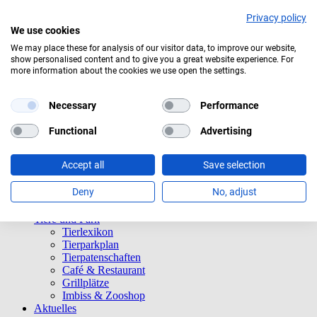
Privacy policy
We use cookies
We may place these for analysis of our visitor data, to improve our website,
show personalised content and to give you a great website experience. For
Aktuelles Wetter:
18°C
Bedeckt
more information about the cookies we use open the settings.
Navigation überspringen
Informationen
Necessary
Performance
Öffnungszeiten
Eintrittspreise
Functional
Advertising
Saisonkarten
Besuch mit Beeinträchtigungen
Accept all
Save selection
Veranstaltungen
Tierparkordnung
Deny
No, adjust
Spenden
Barrierefreiheit
Tiere und Park
Tierlexikon
Tierparkplan
Tierpatenschaften
Café & Restaurant
Grillplätze
Imbiss & Zooshop
Aktuelles