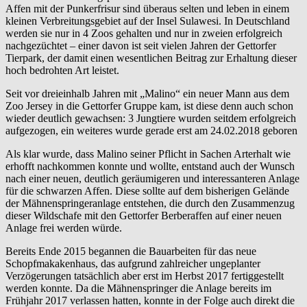
Affen mit der Punkerfrisur sind überaus selten und leben in einem
kleinen Verbreitungsgebiet auf der Insel Sulawesi. In Deutschland
werden sie nur in 4 Zoos gehalten und nur in zweien erfolgreich
nachgezüchtet – einer davon ist seit vielen Jahren der Gettorfer
Tierpark, der damit einen wesentlichen Beitrag zur Erhaltung dieser
hoch bedrohten Art leistet.
Seit vor dreieinhalb Jahren mit „Malino“ ein neuer Mann aus dem
Zoo Jersey in die Gettorfer Gruppe kam, ist diese denn auch schon
wieder deutlich gewachsen: 3 Jungtiere wurden seitdem erfolgreich
aufgezogen, ein weiteres wurde gerade erst am 24.02.2018 geboren
Als klar wurde, dass Malino seiner Pflicht in Sachen Arterhalt wie
erhofft nachkommen konnte und wollte, entstand auch der Wunsch
nach einer neuen, deutlich geräumigeren und interessanteren Anlage
für die schwarzen Affen. Diese sollte auf dem bisherigen Gelände
der Mähnenspringeranlage entstehen, die durch den Zusammenzug
dieser Wildschafe mit den Gettorfer Berberaffen auf einer neuen
Anlage frei werden würde.
Bereits Ende 2015 begannen die Bauarbeiten für das neue
Schopfmakakenhaus, das aufgrund zahlreicher ungeplanter
Verzögerungen tatsächlich aber erst im Herbst 2017 fertiggestellt
werden konnte. Da die Mähnenspringer die Anlage bereits im
Frühjahr 2017 verlassen hatten, konnte in der Folge auch direkt die