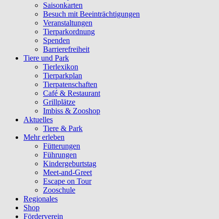
Saisonkarten
Besuch mit Beeinträchtigungen
Veranstaltungen
Tierparkordnung
Spenden
Barrierefreiheit
Tiere und Park
Tierlexikon
Tierparkplan
Tierpatenschaften
Café & Restaurant
Grillplätze
Imbiss & Zooshop
Aktuelles
Tiere & Park
Mehr erleben
Fütterungen
Führungen
Kindergeburtstag
Meet-and-Greet
Escape on Tour
Zooschule
Regionales
Shop
Förderverein