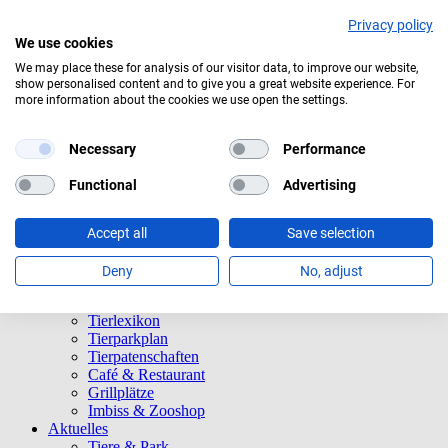
Privacy policy
We use cookies
We may place these for analysis of our visitor data, to improve our website,
Aktuelles Wetter:
19°C
Leichter Regen
show personalised content and to give you a great website experience. For
more information about the cookies we use open the settings.
Navigation überspringen
Informationen
Necessary
Performance
Öffnungszeiten
Eintrittspreise
Functional
Advertising
Saisonkarten
Besuch mit Beeinträchtigungen
Veranstaltungen
Accept all
Save selection
Tierparkordnung
Spenden
Deny
No, adjust
Barrierefreiheit
Tiere und Park
Tierlexikon
Tierparkplan
Tierpatenschaften
Café & Restaurant
Grillplätze
Imbiss & Zooshop
Aktuelles
Tiere & Park