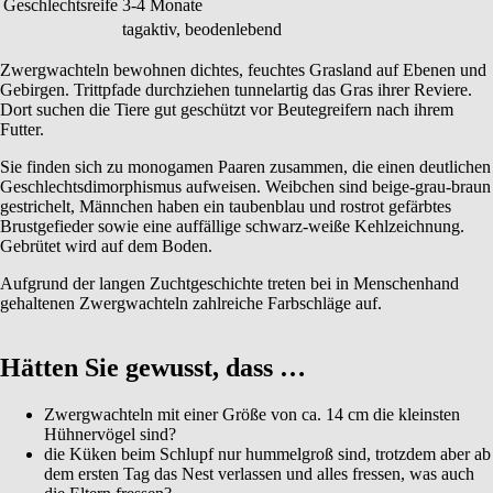
Geschlechtsreife
3-4 Monate
tagaktiv, beodenlebend
Zwergwachteln bewohnen dichtes, feuchtes Grasland auf Ebenen und
Gebirgen. Trittpfade durchziehen tunnelartig das Gras ihrer Reviere.
Dort suchen die Tiere gut geschützt vor Beutegreifern nach ihrem
Futter.
Sie finden sich zu monogamen Paaren zusammen, die einen deutlichen
Geschlechtsdimorphismus aufweisen. Weibchen sind beige-grau-braun
gestrichelt, Männchen haben ein taubenblau und rostrot gefärbtes
Brustgefieder sowie eine auffällige schwarz-weiße Kehlzeichnung.
Gebrütet wird auf dem Boden.
Aufgrund der langen Zuchtgeschichte treten bei in Menschenhand
gehaltenen Zwergwachteln zahlreiche Farbschläge auf.
Hätten Sie gewusst, dass …
Zwergwachteln mit einer Größe von ca. 14 cm die kleinsten
Hühnervögel sind?
die Küken beim Schlupf nur hummelgroß sind, trotzdem aber ab
dem ersten Tag das Nest verlassen und alles fressen, was auch