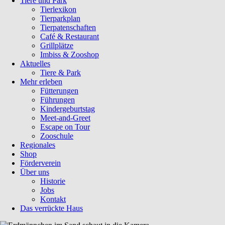
Tiere und Park
Tierlexikon
Tierparkplan
Tierpatenschaften
Café & Restaurant
Grillplätze
Imbiss & Zooshop
Aktuelles
Tiere & Park
Mehr erleben
Fütterungen
Führungen
Kindergeburtstag
Meet-and-Greet
Escape on Tour
Zooschule
Regionales
Shop
Förderverein
Über uns
Historie
Jobs
Kontakt
Das verrückte Haus