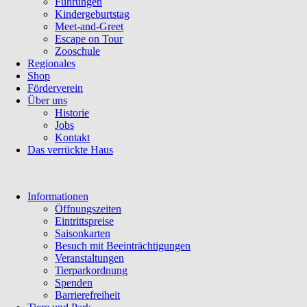
Führungen
Kindergeburtstag
Meet-and-Greet
Escape on Tour
Zooschule
Regionales
Shop
Förderverein
Über uns
Historie
Jobs
Kontakt
Das verrückte Haus
Navigation
Informationen
überspringen
Öffnungszeiten
Eintrittspreise
Saisonkarten
Besuch mit Beeinträchtigungen
Veranstaltungen
Tierparkordnung
Spenden
Barrierefreiheit