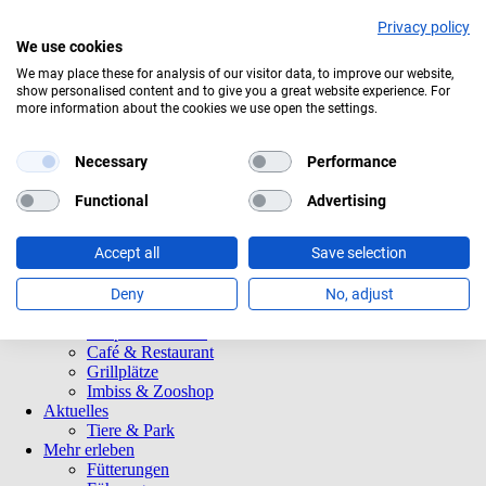
Privacy policy
We use cookies
tuelles Wetter:
15°C
Überwiegend bewölkt
We may place these for analysis of our visitor data, to improve our website,
show personalised content and to give you a great website experience. For
Navigation
Informationen
more information about the cookies we use open the settings.
überspringen
Öffnungszeiten
Eintrittspreise
Saisonkarten
Necessary
Performance
Besuch mit Beeinträchtigungen
Veranstaltungen
Functional
Advertising
Tierparkordnung
Spenden
Accept all
Save selection
Barrierefreiheit
Tiere und Park
Tierlexikon
Deny
No, adjust
Tierparkplan
Tierpatenschaften
Café & Restaurant
Grillplätze
Imbiss & Zooshop
Aktuelles
Tiere & Park
Mehr erleben
Fütterungen