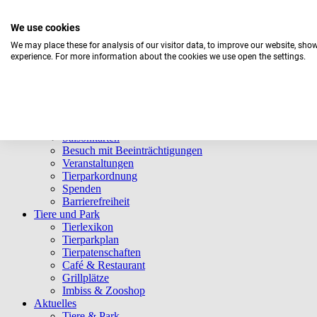
We use cookies
We may place these for analysis of our visitor data, to improve our website, sho
experience. For more information about the cookies we use open the settings.
Navigation überspringen
Informationen
Öffnungszeiten
Eintrittspreise
Saisonkarten
Besuch mit Beeinträchtigungen
Veranstaltungen
Tierparkordnung
Spenden
Barrierefreiheit
Tiere und Park
Tierlexikon
Tierparkplan
Tierpatenschaften
Café & Restaurant
Grillplätze
Imbiss & Zooshop
Aktuelles
Tiere & Park