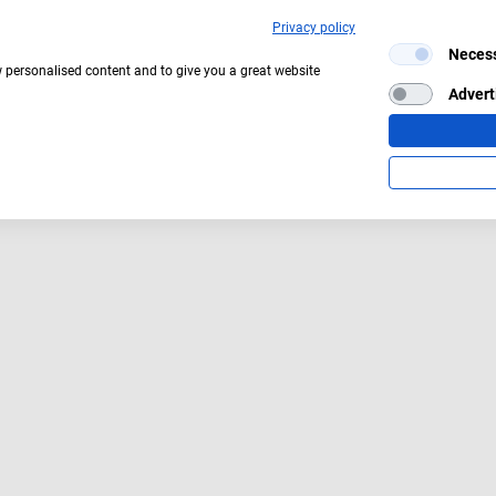
Privacy policy
Neces
w personalised content and to give you a great website
Aktuelles Wetter:
18°C
Ein paar Wolken
Advert