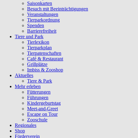
Saisonkarten
Besuch mit Beeinträchtigungen
Veranstaltungen
Tierparkordnung
Spenden
Barrierefreiheit
Tiere und Park
Tierlexikon
Tierparkplan
Tierpatenschaften
Café & Restaurant
Grillplätze
Imbiss & Zooshop
Aktuelles
Tiere & Park
Mehr erleben
Fütterungen
Führungen
Kindergeburtstag
Meet-and-Greet
Escape on Tour
Zooschule
Regionales
Shop
Förderverein