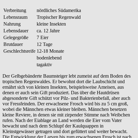
Verbreitung
nördliches Südamerika
Lebensraum
Tropischer Regenwald
Nahrung
kleine Insekten
Lebensdauer
ca. 12 Jahre
Gelegegröße
7 Eier
Brutdauer
12 Tage
Geschlechtsreife
12-18 Monate
bodenlebend
tagaktiv
Der Gelbgebänderte Baumsteiger lebt zumeist auf dem Boden des
tropischen Regenwaldes. Er bewohnt dort die Laubschicht und
ernährt sich von kleinen Insekten, beispielsweise Ameisen, aus
denen er auch sein Gift produziert. Das über die Hautdrüsen
abgesonderte Gift schützt vor Pilz- und Bakterienbefall, aber auch
vor Fressfeinden. Der erwachsene Frosch wird bis zu 5 cm groß,
wobei die Männchen etwas kleiner bleiben. Männchen besetzen
kleine Reviere, in denen sie mit zirpender Stimme nach Weibchen
rufen. Nach der Eiablage an Land werden die Eier vom Vater
bewacht und nach dem Schlupf der Kaulquappen in
Kleinstgewässer getragen und dort gefüttert und weiter bewacht.
Die Entwicklung der Larven bis zum erwachsenen Frosch ist nach