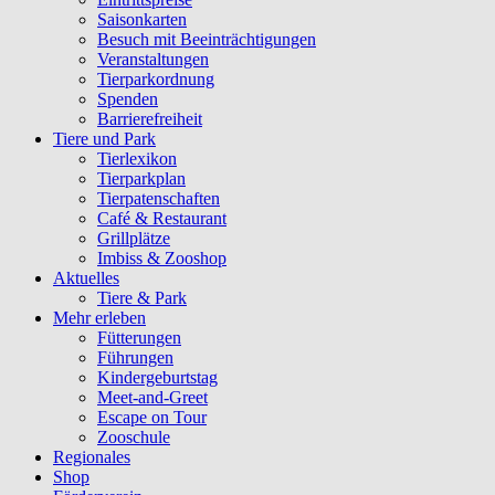
Saisonkarten
Besuch mit Beeinträchtigungen
Veranstaltungen
Tierparkordnung
Spenden
Barrierefreiheit
Tiere und Park
Tierlexikon
Tierparkplan
Tierpatenschaften
Café & Restaurant
Grillplätze
Imbiss & Zooshop
Aktuelles
Tiere & Park
Mehr erleben
Fütterungen
Führungen
Kindergeburtstag
Meet-and-Greet
Escape on Tour
Zooschule
Regionales
Shop