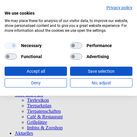
Privacy policy
We use cookies
We may place these for analysis of our visitor data, to improve our website,
show personalised content and to give you a great website experience. For
Überwiegend bewölkt
more information about the cookies we use open the settings.
Navigation überspringen
Informationen
Necessary
Performance
Öffnungszeiten
Eintrittspreise
Functional
Advertising
Saisonkarten
Besuch mit Beeinträchtigungen
Accept all
Save selection
Veranstaltungen
Tierparkordnung
Deny
No, adjust
Spenden
Barrierefreiheit
Tiere und Park
Tierlexikon
Tierparkplan
Tierpatenschaften
Café & Restaurant
Grillplätze
Imbiss & Zooshop
Aktuelles