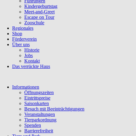
Führungen
Kindergeburtstag
Meet-and-Greet
Escape on Tour
Zooschule
Regionales
Shop
Förderverein
Über uns
Historie
Jobs
Kontakt
Das verrückte Haus
Navigation
Informationen
überspringen
Öffnungszeiten
Eintrittspreise
Saisonkarten
Besuch mit Beeinträchtigungen
Veranstaltungen
Tierparkordnung
Spenden
Barrierefreiheit