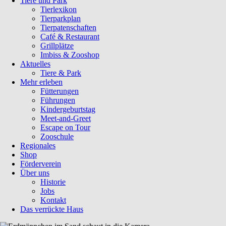
Tiere und Park
Tierlexikon
Tierparkplan
Tierpatenschaften
Café & Restaurant
Grillplätze
Imbiss & Zooshop
Aktuelles
Tiere & Park
Mehr erleben
Fütterungen
Führungen
Kindergeburtstag
Meet-and-Greet
Escape on Tour
Zooschule
Regionales
Shop
Förderverein
Über uns
Historie
Jobs
Kontakt
Das verrückte Haus