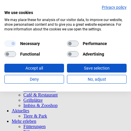
Privacy policy
We use cookies
Aktuelles Wetter:
14°C
Bedeckt
We may place these for analysis of our visitor data, to improve our website,
show personalised content and to give you a great website experience. For
Navigation
Informationen
more information about the cookies we use open the settings.
überspringen
Öffnungszeiten
Eintrittspreise
Saisonkarten
Necessary
Performance
Besuch mit Beeinträchtigungen
Veranstaltungen
Functional
Advertising
Tierparkordnung
Spenden
Accept all
Save selection
Barrierefreiheit
Tiere und Park
Tierlexikon
Deny
No, adjust
Tierparkplan
Tierpatenschaften
Café & Restaurant
Grillplätze
Imbiss & Zooshop
Aktuelles
Tiere & Park
Mehr erleben
Fütterungen