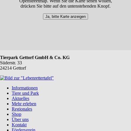
Openstreetmap. Wenn Sie die Karte sehen wollen,
drücken Sie bitte auf den untenstehenden Knopf.
Ja, bitte Karte anzeigen
Tierpark Gettorf GmbH & Co. KG
Süderstr. 33
24214 Gettorf
Navigation
Informationen
überspringen
Tiere und Park
Aktuelles
Mehr erleben
Regionales
Shop
Über uns
Kontakt
Förderverein