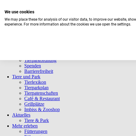
We use cookies
We may place these for analysis of our visitor data, to improve our website, sho
experience. For more information about the cookies we use open the settings.
Navigation
Informationen
überspringen
Öffnungszeiten
Eintrittspreise
Saisonkarten
Besuch mit Beeinträchtigungen
Veranstaltungen
Tierparkordnung
Spenden
Barrierefreiheit
Tiere und Park
Tierlexikon
Tierparkplan
Tierpatenschaften
Café & Restaurant
Grillplätze
Imbiss & Zooshop
Aktuelles
Tiere & Park
Mehr erleben
Fütterungen