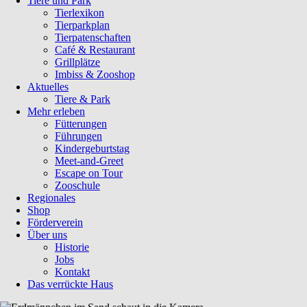
Tiere und Park
Tierlexikon
Tierparkplan
Tierpatenschaften
Café & Restaurant
Grillplätze
Imbiss & Zooshop
Aktuelles
Tiere & Park
Mehr erleben
Fütterungen
Führungen
Kindergeburtstag
Meet-and-Greet
Escape on Tour
Zooschule
Regionales
Shop
Förderverein
Über uns
Historie
Jobs
Kontakt
Das verrückte Haus