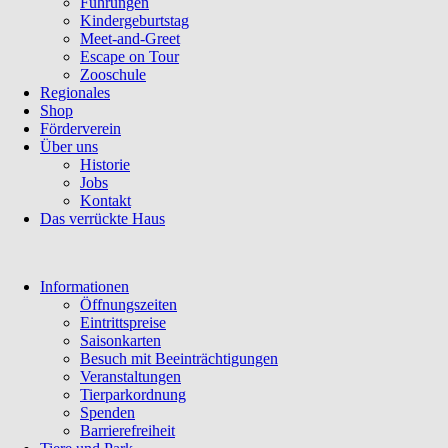
Führungen
Kindergeburtstag
Meet-and-Greet
Escape on Tour
Zooschule
Regionales
Shop
Förderverein
Über uns
Historie
Jobs
Kontakt
Das verrückte Haus
Navigation
Informationen
überspringen
Öffnungszeiten
Eintrittspreise
Saisonkarten
Besuch mit Beeinträchtigungen
Veranstaltungen
Tierparkordnung
Spenden
Barrierefreiheit