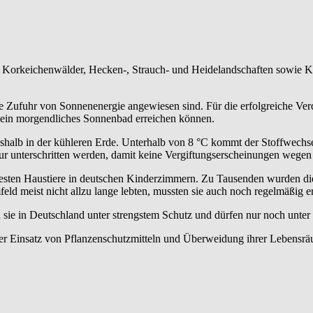
d Korkeichenwälder, Hecken-, Strauch- und Heidelandschaften sowie K
die Zufuhr von Sonnenenergie angewiesen sind. Für die erfolgreiche Ve
h ein morgendliches Sonnenbad erreichen können.
eshalb in der kühleren Erde. Unterhalb von 8 °C kommt der Stoffwech
r unterschritten werden, damit keine Vergiftungserscheinungen wegen 
testen Haustiere in deutschen Kinderzimmern. Zu Tausenden wurden di
eld meist nicht allzu lange lebten, mussten sie auch noch regelmäßig e
ie in Deutschland unter strengstem Schutz und dürfen nur noch unter 
er Einsatz von Pflanzenschutzmitteln und Überweidung ihrer Lebensräu