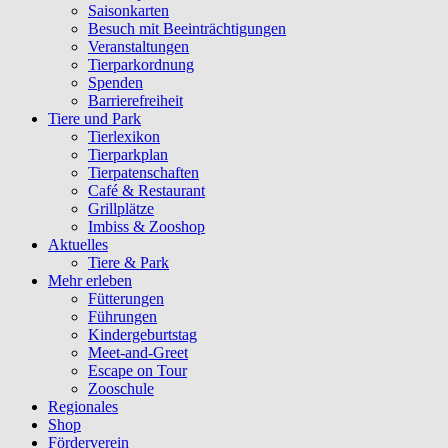
Saisonkarten
Besuch mit Beeinträchtigungen
Veranstaltungen
Tierparkordnung
Spenden
Barrierefreiheit
Tiere und Park
Tierlexikon
Tierparkplan
Tierpatenschaften
Café & Restaurant
Grillplätze
Imbiss & Zooshop
Aktuelles
Tiere & Park
Mehr erleben
Fütterungen
Führungen
Kindergeburtstag
Meet-and-Greet
Escape on Tour
Zooschule
Regionales
Shop
Förderverein