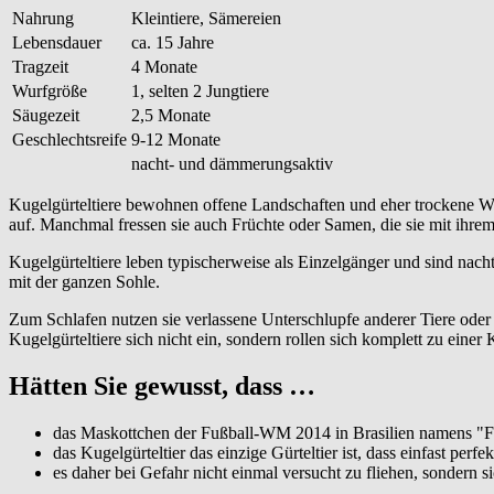
Nahrung
Kleintiere, Sämereien
Lebensdauer
ca. 15 Jahre
Tragzeit
4 Monate
Wurfgröße
1, selten 2 Jungtiere
Säugezeit
2,5 Monate
Geschlechtsreife
9-12 Monate
nacht- und dämmerungsaktiv
Kugelgürteltiere bewohnen offene Landschaften und eher trockene Wäl
auf. Manchmal fressen sie auch Früchte oder Samen, die sie mit ihrem
Kugelgürteltiere leben typischerweise als Einzelgänger und sind nach
mit der ganzen Sohle.
Zum Schlafen nutzen sie verlassene Unterschlupfe anderer Tiere ode
Kugelgürteltiere sich nicht ein, sondern rollen sich komplett zu eine
Hätten Sie gewusst, dass …
das Maskottchen der Fußball-WM 2014 in Brasilien namens "Fu
das Kugelgürteltier das einzige Gürteltier ist, dass einfast p
es daher bei Gefahr nicht einmal versucht zu fliehen, sondern s