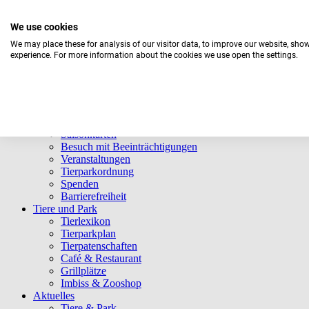
We use cookies
We may place these for analysis of our visitor data, to improve our website, sho
experience. For more information about the cookies we use open the settings.
Navigation überspringen
Informationen
Öffnungszeiten
Eintrittspreise
Saisonkarten
Besuch mit Beeinträchtigungen
Veranstaltungen
Tierparkordnung
Spenden
Barrierefreiheit
Tiere und Park
Tierlexikon
Tierparkplan
Tierpatenschaften
Café & Restaurant
Grillplätze
Imbiss & Zooshop
Aktuelles
Tiere & Park