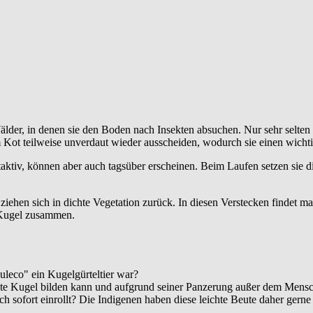
der, in denen sie den Boden nach Insekten absuchen. Nur sehr selten r
 Kot teilweise unverdaut wieder ausscheiden, wodurch sie einen wichtig
taktiv, können aber auch tagsüber erscheinen. Beim Laufen setzen sie d
r ziehen sich in dichte Vegetation zurück. In diesen Verstecken find
r Kugel zusammen.
leco" ein Kugelgürteltier war?
erfekte Kugel bilden kann und aufgrund seiner Panzerung außer dem Mensc
ich sofort einrollt? Die Indigenen haben diese leichte Beute daher ger