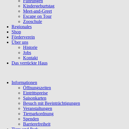
Führungen
Kindergeburtstag
Meet-and-Greet
Escape on Tour
Zooschule
Regionales
Shop
Förderverein
Über uns
Historie
Jobs
Kontakt
Das verrückte Haus
Navigation
Informationen
überspringen
Öffnungszeiten
Eintrittspreise
Saisonkarten
Besuch mit Beeinträchtigungen
Veranstaltungen
Tierparkordnung
Spenden
Barrierefreiheit