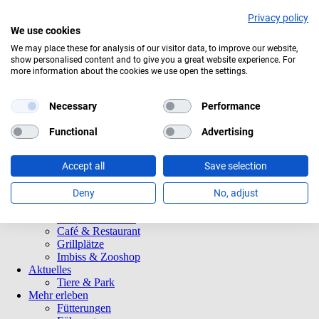
Privacy policy
We use cookies
Aktuelles Wetter:
18°C
Mäßig bewölkt
We may place these for analysis of our visitor data, to improve our website,
show personalised content and to give you a great website experience. For
Navigation
Informationen
more information about the cookies we use open the settings.
überspringen
Öffnungszeiten
Eintrittspreise
Saisonkarten
Necessary
Performance
Besuch mit Beeinträchtigungen
Veranstaltungen
Functional
Advertising
Tierparkordnung
Spenden
Accept all
Save selection
Barrierefreiheit
Tiere und Park
Tierlexikon
Deny
No, adjust
Tierparkplan
Tierpatenschaften
Café & Restaurant
Grillplätze
Imbiss & Zooshop
Aktuelles
Tiere & Park
Mehr erleben
Fütterungen