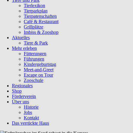
Tiere und Park
Tierlexikon
Tierparkplan
Tierpatenschaften
Café & Restaurant
Grillplätze
Imbiss & Zooshop
Aktuelles
Tiere & Park
Mehr erleben
Fütterungen
Führungen
Kindergeburtstag
Meet-and-Greet
Escape on Tour
Zooschule
Regionales
Shop
Förderverein
Über uns
Historie
Jobs
Kontakt
Das verrückte Haus