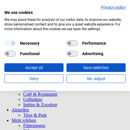
Privacy policy
We use cookies
Aktuelles Wetter:
15°C
Mäßig bewölkt
We may place these for analysis of our visitor data, to improve our website,
show personalised content and to give you a great website experience. For
Navigation
Informationen
more information about the cookies we use open the settings.
überspringen
Öffnungszeiten
Eintrittspreise
Saisonkarten
Necessary
Performance
Besuch mit Beeinträchtigungen
Veranstaltungen
Functional
Advertising
Tierparkordnung
Spenden
Accept all
Save selection
Barrierefreiheit
Tiere und Park
Tierlexikon
Deny
No, adjust
Tierparkplan
Tierpatenschaften
Café & Restaurant
Grillplätze
Imbiss & Zooshop
Aktuelles
Tiere & Park
Mehr erleben
Fütterungen