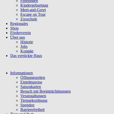
Führungen
Kindergeburtstag
Meet-and-Greet
Escape on Tour
Zooschule
Regionales
Shop
Förderverein
Über uns
Historie
Jobs
Kontakt
Das verrückte Haus
Navigation
Informationen
überspringen
Öffnungszeiten
Eintrittspreise
Saisonkarten
Besuch mit Beeinträchtigungen
Veranstaltungen
Tierparkordnung
Spenden
Barrierefreiheit