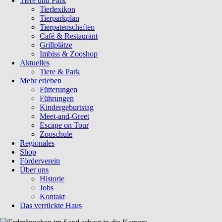
Tiere und Park
Tierlexikon
Tierparkplan
Tierpatenschaften
Café & Restaurant
Grillplätze
Imbiss & Zooshop
Aktuelles
Tiere & Park
Mehr erleben
Fütterungen
Führungen
Kindergeburtstag
Meet-and-Greet
Escape on Tour
Zooschule
Regionales
Shop
Förderverein
Über uns
Historie
Jobs
Kontakt
Das verrückte Haus