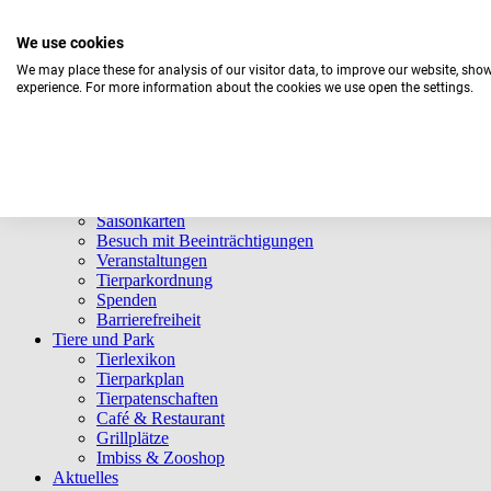
We use cookies
We may place these for analysis of our visitor data, to improve our website, sho
experience. For more information about the cookies we use open the settings.
Aktuelles Wetter:
16°C
Bedeckt
Navigation überspringen
Informationen
Öffnungszeiten
Eintrittspreise
Saisonkarten
Besuch mit Beeinträchtigungen
Veranstaltungen
Tierparkordnung
Spenden
Barrierefreiheit
Tiere und Park
Tierlexikon
Tierparkplan
Tierpatenschaften
Café & Restaurant
Grillplätze
Imbiss & Zooshop
Aktuelles