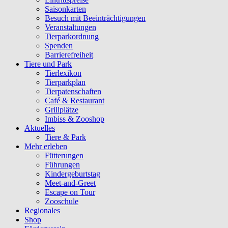
Saisonkarten
Besuch mit Beeinträchtigungen
Veranstaltungen
Tierparkordnung
Spenden
Barrierefreiheit
Tiere und Park
Tierlexikon
Tierparkplan
Tierpatenschaften
Café & Restaurant
Grillplätze
Imbiss & Zooshop
Aktuelles
Tiere & Park
Mehr erleben
Fütterungen
Führungen
Kindergeburtstag
Meet-and-Greet
Escape on Tour
Zooschule
Regionales
Shop