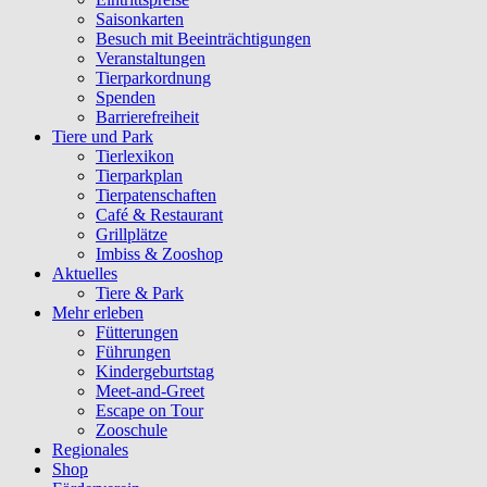
Saisonkarten
Besuch mit Beeinträchtigungen
Veranstaltungen
Tierparkordnung
Spenden
Barrierefreiheit
Tiere und Park
Tierlexikon
Tierparkplan
Tierpatenschaften
Café & Restaurant
Grillplätze
Imbiss & Zooshop
Aktuelles
Tiere & Park
Mehr erleben
Fütterungen
Führungen
Kindergeburtstag
Meet-and-Greet
Escape on Tour
Zooschule
Regionales
Shop