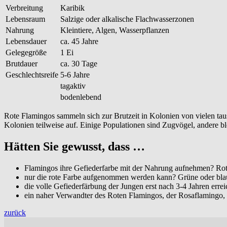
Verbreitung
Karibik
Lebensraum
Salzige oder alkalische Flachwasserzonen
Nahrung
Kleintiere, Algen, Wasserpflanzen
Lebensdauer
ca. 45 Jahre
Gelegegröße
1 Ei
Brutdauer
ca. 30 Tage
Geschlechtsreife
5-6 Jahre
tagaktiv
bodenlebend
Rote Flamingos sammeln sich zur Brutzeit in Kolonien von vielen tau
Kolonien teilweise auf. Einige Populationen sind Zugvögel, andere bl
Hätten Sie gewusst, dass …
Flamingos ihre Gefiederfarbe mit der Nahrung aufnehmen? Rote
nur die rote Farbe aufgenommen werden kann? Grüne oder blau
die volle Gefiederfärbung der Jungen erst nach 3-4 Jahren errei
ein naher Verwandter des Roten Flamingos, der Rosaflamingo, 
zurück