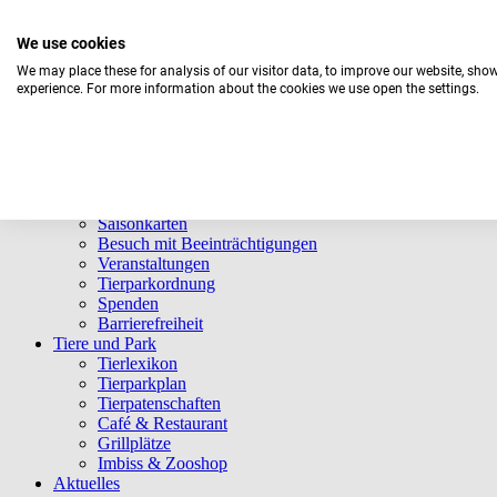
We use cookies
We may place these for analysis of our visitor data, to improve our website, sho
experience. For more information about the cookies we use open the settings.
Aktuelles Wetter:
14°C
Ein paar Wolken
Navigation überspringen
Informationen
Öffnungszeiten
Eintrittspreise
Saisonkarten
Besuch mit Beeinträchtigungen
Veranstaltungen
Tierparkordnung
Spenden
Barrierefreiheit
Tiere und Park
Tierlexikon
Tierparkplan
Tierpatenschaften
Café & Restaurant
Grillplätze
Imbiss & Zooshop
Aktuelles