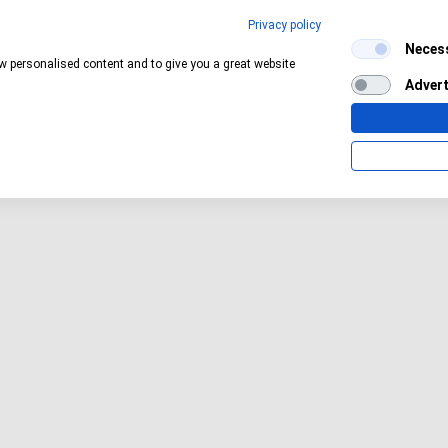
Privacy policy
Neces
Aktuelles Wetter:
19°C
Bedeckt
ow personalised content and to give you a great website
Advert