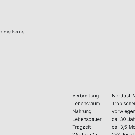
Verbreitung
Nordost-
Lebensraum
Tropische
Nahrung
vorwiegen
Lebensdauer
ca. 30 Ja
Tragzeit
ca. 3,5 M
Wurfgröße
2-3 Jungt