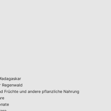
Madagaskar
r Regenwald
d Früchte und andere pflanzliche Nahrung
hre
onate
iere