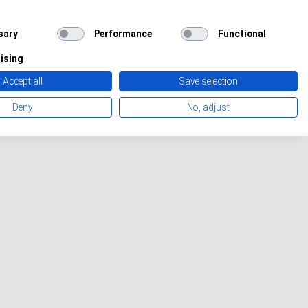
sary
Performance
Functional
ising
Accept all
Save selection
Deny
No, adjust