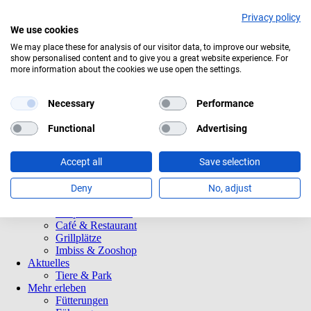
Privacy policy
We use cookies
Aktuelles Wetter:
14°C
Bedeckt
We may place these for analysis of our visitor data, to improve our website,
show personalised content and to give you a great website experience. For
Navigation
Informationen
more information about the cookies we use open the settings.
überspringen
Öffnungszeiten
Eintrittspreise
Saisonkarten
Necessary
Performance
Besuch mit Beeinträchtigungen
Veranstaltungen
Functional
Advertising
Tierparkordnung
Spenden
Accept all
Save selection
Barrierefreiheit
Tiere und Park
Tierlexikon
Deny
No, adjust
Tierparkplan
Tierpatenschaften
Café & Restaurant
Grillplätze
Imbiss & Zooshop
Aktuelles
Tiere & Park
Mehr erleben
Fütterungen