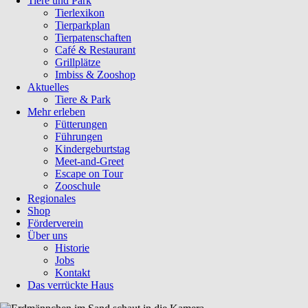
Tiere und Park
Tierlexikon
Tierparkplan
Tierpatenschaften
Café & Restaurant
Grillplätze
Imbiss & Zooshop
Aktuelles
Tiere & Park
Mehr erleben
Fütterungen
Führungen
Kindergeburtstag
Meet-and-Greet
Escape on Tour
Zooschule
Regionales
Shop
Förderverein
Über uns
Historie
Jobs
Kontakt
Das verrückte Haus