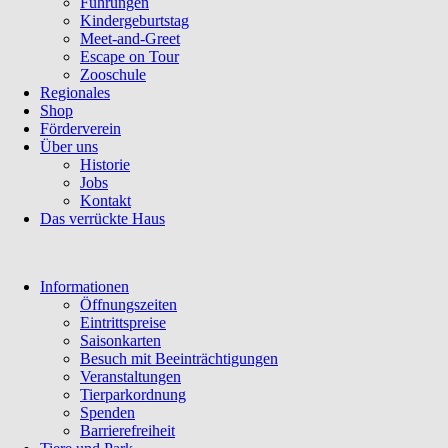
Führungen
Kindergeburtstag
Meet-and-Greet
Escape on Tour
Zooschule
Regionales
Shop
Förderverein
Über uns
Historie
Jobs
Kontakt
Das verrückte Haus
Navigation
Informationen
überspringen
Öffnungszeiten
Eintrittspreise
Saisonkarten
Besuch mit Beeinträchtigungen
Veranstaltungen
Tierparkordnung
Spenden
Barrierefreiheit