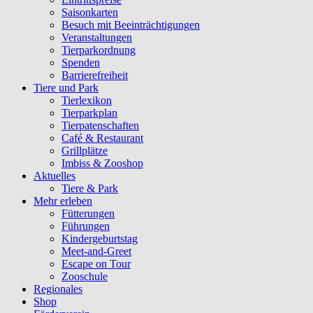
Saisonkarten
Besuch mit Beeinträchtigungen
Veranstaltungen
Tierparkordnung
Spenden
Barrierefreiheit
Tiere und Park
Tierlexikon
Tierparkplan
Tierpatenschaften
Café & Restaurant
Grillplätze
Imbiss & Zooshop
Aktuelles
Tiere & Park
Mehr erleben
Fütterungen
Führungen
Kindergeburtstag
Meet-and-Greet
Escape on Tour
Zooschule
Regionales
Shop