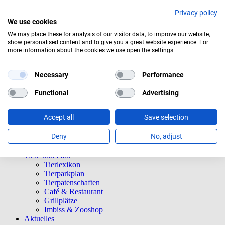
Privacy policy
We use cookies
We may place these for analysis of our visitor data, to improve our website,
show personalised content and to give you a great website experience. For
Bedeckt
more information about the cookies we use open the settings.
Navigation überspringen
Informationen
Necessary
Performance
Öffnungszeiten
Eintrittspreise
Functional
Advertising
Saisonkarten
Besuch mit Beeinträchtigungen
Accept all
Save selection
Veranstaltungen
Tierparkordnung
Deny
No, adjust
Spenden
Barrierefreiheit
Tiere und Park
Tierlexikon
Tierparkplan
Tierpatenschaften
Café & Restaurant
Grillplätze
Imbiss & Zooshop
Aktuelles