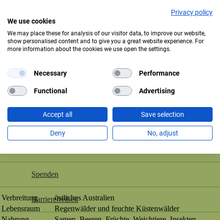
überspringen
Privacy policy
We use cookies
Öffnungszeiten
We may place these for analysis of our visitor data, to improve our website,
show personalised content and to give you a great website experience. For
Eintrittspreise
more information about the cookies we use open the settings.
Necessary
Performance
Saisonkarten
Functional
Advertising
Besuch mit Beeinträchtigungen
Wongataube
Accept all
Save selection
Veranstaltungen
Deny
No, adjust
Leucosarcia melanoleuca
Tierparkordnung
Spenden
Verbreitung
östliches Australien
Barrierefreiheit
Lebensraum
Regenwälder und feuchte Küstenwälder
Nahrung
Samen, Beeren, Früchte, Weichtiere, Insekten