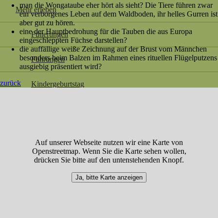
man die Wongataube eher hört als sieht? Die Tiere führen zwar
Mehr erleben
ein verborgenes Leben auf dem Waldboden, ihr helles Gurren ist
aber gut zu hören.
eine der Hauptbedrohung für die Tauben die aus Europa
Fütterungen
eingeschleppten Füchse darstellen?
die auffällige weiße Zeichnung auf der Brust vom Männchen
besonders beim Balzen im Rahmen eines rituellen Flügelputzens
Führungen
ausgiebig präsentiert wird?
zurück
Kindergeburtstag
Meet-and-Greet
Escape on Tour
Auf unserer Webseite nutzen wir eine Karte von
Openstreetmap. Wenn Sie die Karte sehen wollen,
Zooschule
drücken Sie bitte auf den untenstehenden Knopf.
Ja, bitte Karte anzeigen
Regionales
Shop