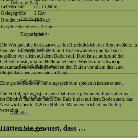
Tiere und Park
Lebensdauer
ca. 15 Jahre
Gelegegröße
2 Eier
Tierlexikon
Brutdauer
19 Tage
Geschlechtsreife
ca. 1 Jahr
tagaktiv
Tierparkplan
Die Wongataube lebt paarweise im Buschdickicht der Regenwälder, in
Tierpatenschaften
feuchten Eukalyptuswäldern und Küstenwäldern und hält sich
tagsüber vor allem auf dem Boden auf. Dort ist sie aufgrund der
Gefiedermusterung im Helldunkel eines Waldes nur schwierig
Café & Restaurant
auszumachen. Auffällig ist neben den Rufen vor allem das laute
Flügelklatschen, wenn sie auffliegt.
Grillplätze
Eine große Rolle im Nahrungsspektrum spielen Akaziensamen.
Die Fortpflanzung ist an keine Jahreszeit gebunden, findet aber meist
Imbiss & Zooshop
im Oktober bis Januar statt. Die Balz findet auf dem Boden statt, das
Nest wird aber in 3-20 m Höhe in Bäumen errichtet und heftig
verteidigt.
Aktuelles
Hätten Sie gewusst, dass …
Tiere & Park