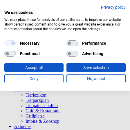
Privacy policy
We use cookies
We may place these for analysis of our visitor data, to improve our website,
show personalised content and to give you a great website experience. For
Bedeckt
more information about the cookies we use open the settings.
Navigation überspringen
Informationen
Necessary
Performance
Öffnungszeiten
Eintrittspreise
Functional
Advertising
Saisonkarten
Besuch mit Beeinträchtigungen
Accept all
Save selection
Veranstaltungen
Tierparkordnung
Deny
No, adjust
Spenden
Barrierefreiheit
Tiere und Park
Tierlexikon
Tierparkplan
Tierpatenschaften
Café & Restaurant
Grillplätze
Imbiss & Zooshop
Aktuelles