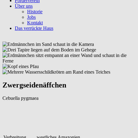
Förderverein
Über uns
Historie
Jobs
Kontakt
Das verrückte Haus
Zwergseidenäffchen
Cebuella pygmaea
Verbreitung
westliches Amazonien