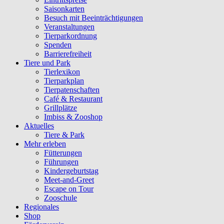
Saisonkarten
Besuch mit Beeinträchtigungen
Veranstaltungen
Tierparkordnung
Spenden
Barrierefreiheit
Tiere und Park
Tierlexikon
Tierparkplan
Tierpatenschaften
Café & Restaurant
Grillplätze
Imbiss & Zooshop
Aktuelles
Tiere & Park
Mehr erleben
Fütterungen
Führungen
Kindergeburtstag
Meet-and-Greet
Escape on Tour
Zooschule
Regionales
Shop