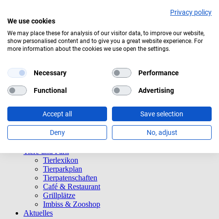
Privacy policy
We use cookies
We may place these for analysis of our visitor data, to improve our website,
show personalised content and to give you a great website experience. For
Klarer Himmel
more information about the cookies we use open the settings.
Navigation überspringen
Informationen
Necessary
Performance
Öffnungszeiten
Eintrittspreise
Functional
Advertising
Saisonkarten
Besuch mit Beeinträchtigungen
Accept all
Save selection
Veranstaltungen
Tierparkordnung
Deny
No, adjust
Spenden
Barrierefreiheit
Tiere und Park
Tierlexikon
Tierparkplan
Tierpatenschaften
Café & Restaurant
Grillplätze
Imbiss & Zooshop
Aktuelles