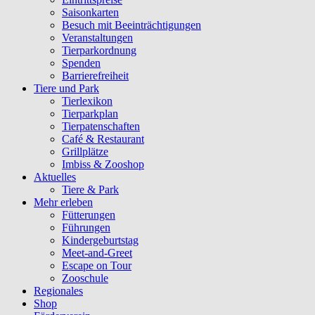
Saisonkarten
Besuch mit Beeinträchtigungen
Veranstaltungen
Tierparkordnung
Spenden
Barrierefreiheit
Tiere und Park
Tierlexikon
Tierparkplan
Tierpatenschaften
Café & Restaurant
Grillplätze
Imbiss & Zooshop
Aktuelles
Tiere & Park
Mehr erleben
Fütterungen
Führungen
Kindergeburtstag
Meet-and-Greet
Escape on Tour
Zooschule
Regionales
Shop