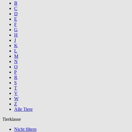
B
C
D
E
F
G
H
J
K
L
M
N
O
P
R
S
T
V
W
Z
Alle Tiere
Tierklasse
Nicht filtern