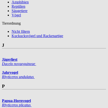
Amphibien
Reptilien
Säugetiere
Vögel
Tierordnung
Nicht filtern
Kuckucksvögel und Rackenartige
J
Jägerliest
Dacelo novaeguineae
Jahrvogel
Rhyticeros undulatus
P
Papua-Hornvogel
Rhyticeros plicatus