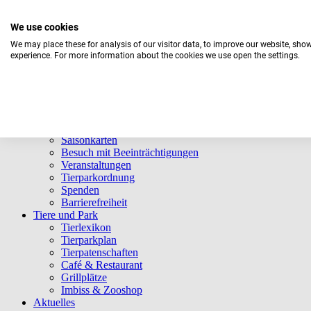
We use cookies
We may place these for analysis of our visitor data, to improve our website, sho
experience. For more information about the cookies we use open the settings.
Aktuelles Wetter:
27°C
Bedeckt
Navigation überspringen
Informationen
Öffnungszeiten
Eintrittspreise
Saisonkarten
Besuch mit Beeinträchtigungen
Veranstaltungen
Tierparkordnung
Spenden
Barrierefreiheit
Tiere und Park
Tierlexikon
Tierparkplan
Tierpatenschaften
Café & Restaurant
Grillplätze
Imbiss & Zooshop
Aktuelles