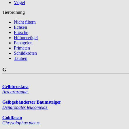
Vögel
Tierordnung
Nicht filtern
Echsen
Frösche
Hühnervögel
Papageien
Primaten
Schildkröten
Tauben
G
Gelbbrustara
Ara ararauna
Gelbgebänderter Baumsteiger
Dendrobates leucomelas
Goldfasan
Chrysolophus pictus