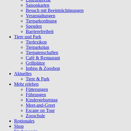
Saisonkarten
Besuch mit Beeinträchtigungen
Veranstaltungen
Tierparkordnung
Spenden
Barrierefreiheit
Tiere und Park
Tierlexikon
Tierparkplan
Tierpatenschaften
Café & Restaurant
Grillplätze
Imbiss & Zooshop
Aktuelles
Tiere & Park
Mehr erleben
Fütterungen
Führungen
Kindergeburtstag
Meet-and-Greet
Escape on Tour
Zooschule
Regionales
Shop