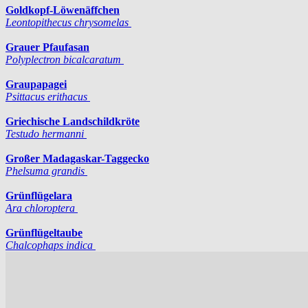
Goldkopf-Löwenäffchen
Leontopithecus chrysomelas
Grauer Pfaufasan
Polyplectron bicalcaratum
Graupapagei
Psittacus erithacus
Griechische Landschildkröte
Testudo hermanni
Großer Madagaskar-Taggecko
Phelsuma grandis
Grünflügelara
Ara chloroptera
Grünflügeltaube
Chalcophaps indica