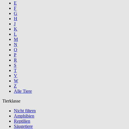
E
F
G
H
J
K
L
M
N
O
P
R
S
T
V
W
Z
Alle Tiere
Tierklasse
Nicht filtern
Amphibien
Reptilien
Säugetiere