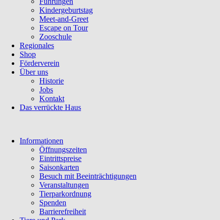
Führungen
Kindergeburtstag
Meet-and-Greet
Escape on Tour
Zooschule
Regionales
Shop
Förderverein
Über uns
Historie
Jobs
Kontakt
Das verrückte Haus
Navigation
Informationen
überspringen
Öffnungszeiten
Eintrittspreise
Saisonkarten
Besuch mit Beeinträchtigungen
Veranstaltungen
Tierparkordnung
Spenden
Barrierefreiheit