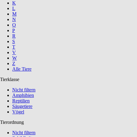
K
L
M
N
O
P
R
S
T
V
W
Z
Alle Tiere
Tierklasse
Nicht filtern
Amphibien
Reptilien
Säugetiere
Vögel
Tierordnung
Nicht filtern