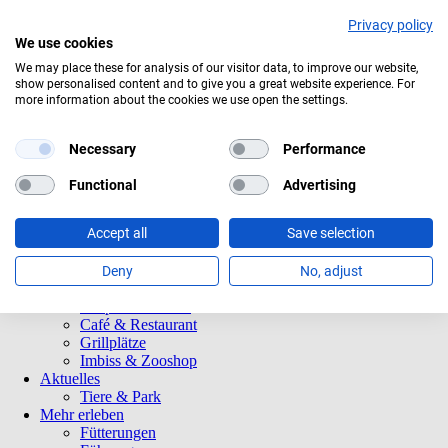
Privacy policy
We use cookies
Aktuelles Wetter:
19°C
Bedeckt
We may place these for analysis of our visitor data, to improve our website,
show personalised content and to give you a great website experience. For
Navigation
Informationen
more information about the cookies we use open the settings.
überspringen
Öffnungszeiten
Eintrittspreise
Saisonkarten
Necessary
Performance
Besuch mit Beeinträchtigungen
Veranstaltungen
Functional
Advertising
Tierparkordnung
Spenden
Accept all
Save selection
Barrierefreiheit
Tiere und Park
Tierlexikon
Deny
No, adjust
Tierparkplan
Tierpatenschaften
Café & Restaurant
Grillplätze
Imbiss & Zooshop
Aktuelles
Tiere & Park
Mehr erleben
Fütterungen