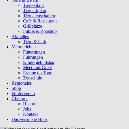
Tiere und Park
Tierlexikon
Tierparkplan
Tierpatenschaften
Café & Restaurant
Grillplätze
Imbiss & Zooshop
Aktuelles
Tiere & Park
Mehr erleben
Fütterungen
Führungen
Kindergeburtstag
Meet-and-Greet
Escape on Tour
Zooschule
Regionales
Shop
Förderverein
Über uns
Historie
Jobs
Kontakt
Das verrückte Haus