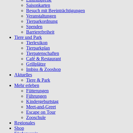
Saisonkarten
Besuch mit Beeinträchtigungen
Veranstaltungen
Tierparkordnung
Spenden
Barrierefreiheit
Tiere und Park
Tierlexikon
Tierparkplan
Tierpatenschaften
Café & Restaurant
Grillplätze
Imbiss & Zooshop
Aktuelles
Tiere & Park
Mehr erleben
Fütterungen
Führungen
Kindergeburtstag
Meet-and-Greet
Escape on Tour
Zooschule
Regionales
Shop