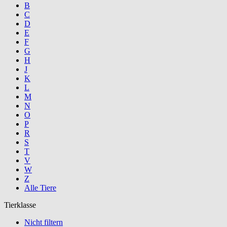
B
C
D
E
F
G
H
J
K
L
M
N
O
P
R
S
T
V
W
Z
Alle Tiere
Tierklasse
Nicht filtern