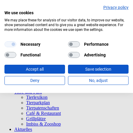
Privacy policy
We use cookies
We may place these for analysis of our visitor data, to improve our website,
show personalised content and to give you a great website experience. For
Bedeckt
more information about the cookies we use open the settings.
Navigation überspringen
Informationen
Necessary
Performance
Öffnungszeiten
Eintrittspreise
Functional
Advertising
Saisonkarten
Besuch mit Beeinträchtigungen
Accept all
Save selection
Veranstaltungen
Tierparkordnung
Deny
No, adjust
Spenden
Barrierefreiheit
Tiere und Park
Tierlexikon
Tierparkplan
Tierpatenschaften
Café & Restaurant
Grillplätze
Imbiss & Zooshop
Aktuelles