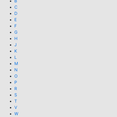
B
C
D
E
F
G
H
J
K
L
M
N
O
P
R
S
T
V
W