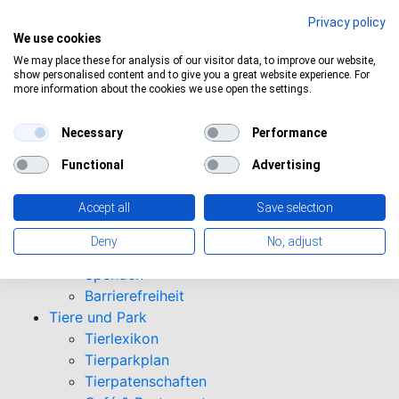
Privacy policy
We use cookies
ktuelles Wetter:
29°C
Mäßig bewölkt
We may place these for analysis of our visitor data, to improve our website,
show personalised content and to give you a great website experience. For
more information about the cookies we use open the settings.
Informationen
Necessary
Performance
Öffnungszeiten
Functional
Advertising
Eintrittspreise
Saisonkarten
Accept all
Save selection
Besuch mit Beeinträchtigungen
Veranstaltungen
Deny
No, adjust
Tierparkordnung
Spenden
Barrierefreiheit
Tiere und Park
Tierlexikon
Tierparkplan
Tierpatenschaften