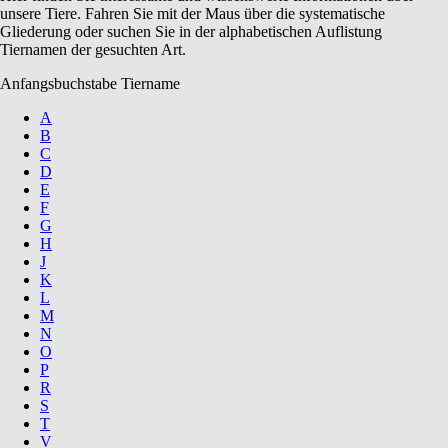
unsere Tiere. Fahren Sie mit der Maus über die systematische
Gliederung oder suchen Sie in der alphabetischen Auflistung
Tiernamen der gesuchten Art.
Anfangsbuchstabe Tiername
A
B
C
D
E
F
G
H
J
K
L
M
N
O
P
R
S
T
V