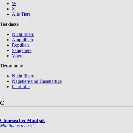
W
Z
Alle Tiere
Tierklasse
Nicht filtern
Amphibien
Reptilien
Säugetiere
Vögel
Tierordnung
Nicht filtern
Nagetiere und Hasenartige
Paarhufer
C
Chinesischer Muntjak
Muntiacus reevesi