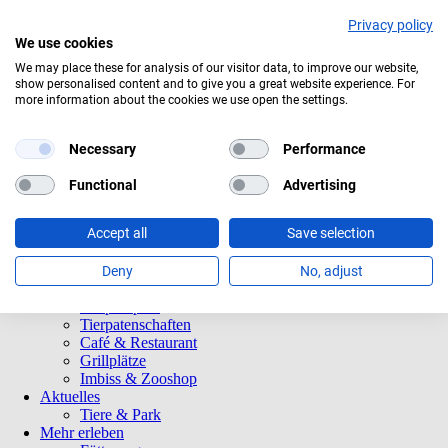
Privacy policy
We use cookies
Aktuelles Wetter:
18°C
Bedeckt
We may place these for analysis of our visitor data, to improve our website,
show personalised content and to give you a great website experience. For
more information about the cookies we use open the settings.
Navigation
Informationen
überspringen
Öffnungszeiten
Eintrittspreise
Necessary
Performance
Saisonkarten
Besuch mit Beeinträchtigungen
Functional
Advertising
Veranstaltungen
Tierparkordnung
Accept all
Save selection
Spenden
Barrierefreiheit
Tiere und Park
Deny
No, adjust
Tierlexikon
Tierparkplan
Tierpatenschaften
Café & Restaurant
Grillplätze
Imbiss & Zooshop
Aktuelles
Tiere & Park
Mehr erleben