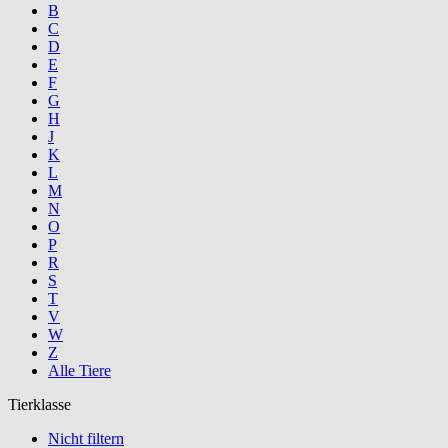
B
C
D
E
F
G
H
J
K
L
M
N
O
P
R
S
T
V
W
Z
Alle Tiere
Tierklasse
Nicht filtern