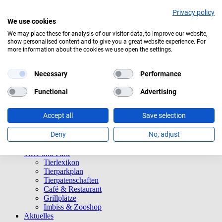
Privacy policy
We use cookies
We may place these for analysis of our visitor data, to improve our website,
show personalised content and to give you a great website experience. For
Bedeckt
more information about the cookies we use open the settings.
Navigation überspringen
Informationen
Necessary
Performance
Öffnungszeiten
Eintrittspreise
Functional
Advertising
Saisonkarten
Besuch mit Beeinträchtigungen
Accept all
Save selection
Veranstaltungen
Tierparkordnung
Deny
No, adjust
Spenden
Barrierefreiheit
Tiere und Park
Tierlexikon
Tierparkplan
Tierpatenschaften
Café & Restaurant
Grillplätze
Imbiss & Zooshop
Aktuelles