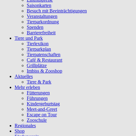
Saisonkarten
Besuch mit Beeinträchtigungen
Veranstaltungen
Tierparkordnung
Spenden
Barrierefreiheit
Tiere und Park
Tierlexikon
Tierparkplan
Tierpatenschaften
Café & Restaurant
Grillplätze
Imbiss & Zooshop
Aktuelles
Tiere & Park
Mehr erleben
Fütterungen
Führungen
Kindergeburtstag
Meet-and-Greet
Escape on Tour
Zooschule
Regionales
Shop