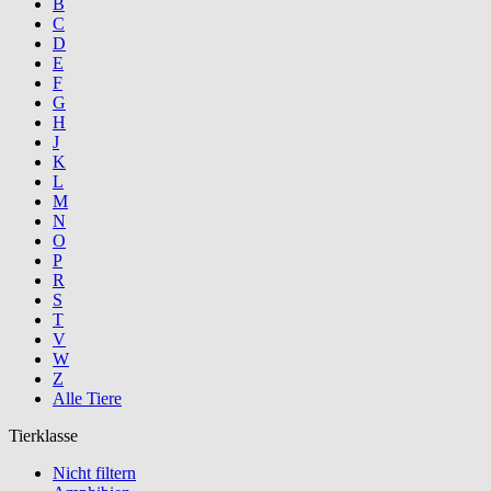
B
C
D
E
F
G
H
J
K
L
M
N
O
P
R
S
T
V
W
Z
Alle Tiere
Tierklasse
Nicht filtern