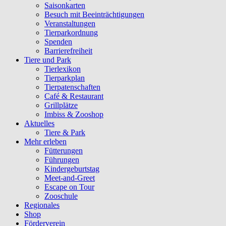
Saisonkarten
Besuch mit Beeinträchtigungen
Veranstaltungen
Tierparkordnung
Spenden
Barrierefreiheit
Tiere und Park
Tierlexikon
Tierparkplan
Tierpatenschaften
Café & Restaurant
Grillplätze
Imbiss & Zooshop
Aktuelles
Tiere & Park
Mehr erleben
Fütterungen
Führungen
Kindergeburtstag
Meet-and-Greet
Escape on Tour
Zooschule
Regionales
Shop
Förderverein