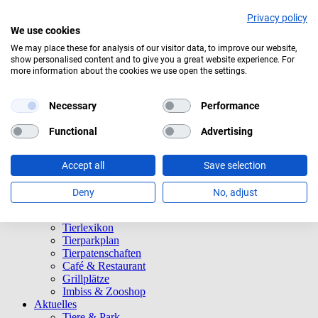
Privacy policy
We use cookies
We may place these for analysis of our visitor data, to improve our website,
Aktuelles Wetter:
19°C
Bedeckt
show personalised content and to give you a great website experience. For
more information about the cookies we use open the settings.
Navigation überspringen
Informationen
Necessary
Performance
Öffnungszeiten
Eintrittspreise
Functional
Advertising
Saisonkarten
Besuch mit Beeinträchtigungen
Veranstaltungen
Accept all
Save selection
Tierparkordnung
Spenden
Deny
No, adjust
Barrierefreiheit
Tiere und Park
Tierlexikon
Tierparkplan
Tierpatenschaften
Café & Restaurant
Grillplätze
Imbiss & Zooshop
Aktuelles
Tiere & Park