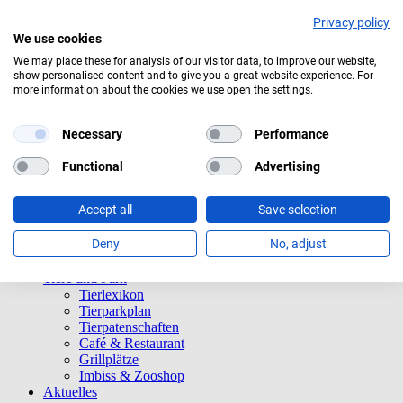
Privacy policy
We use cookies
We may place these for analysis of our visitor data, to improve our website,
show personalised content and to give you a great website experience. For
Mäßig bewölkt
more information about the cookies we use open the settings.
Navigation überspringen
Informationen
Necessary
Performance
Öffnungszeiten
Eintrittspreise
Functional
Advertising
Saisonkarten
Besuch mit Beeinträchtigungen
Accept all
Save selection
Veranstaltungen
Tierparkordnung
Deny
No, adjust
Spenden
Barrierefreiheit
Tiere und Park
Tierlexikon
Tierparkplan
Tierpatenschaften
Café & Restaurant
Grillplätze
Imbiss & Zooshop
Aktuelles