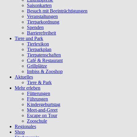
Saisonkarten
Besuch mit Beeinträchtigungen
Veranstaltungen
Tierparkordnung
Spenden
Barrierefreiheit
Tiere und Park
Tierlexikon
Tierparkplan
Tierpatenschaften
Café & Restaurant
Grillplätze
Imbiss & Zooshop
Aktuelles
Tiere & Park
Mehr erleben
Fütterungen
Führungen
Kindergeburtstag
Meet-and-Greet
Escape on Tour
Zooschule
Regionales
Shop