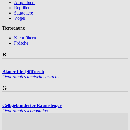
Amphibien
Reptilien
Säugetiere
Vögel
Tierordnung
Nicht filtern
Frösche
B
Blauer Pfeilgiftfrosch
Dendrobates tinctorius azureus
G
Gelbgebänderter Baumsteiger
Dendrobates leucomelas