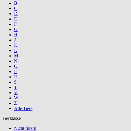
B
C
D
E
F
G
H
J
K
L
M
N
O
P
R
S
T
V
W
Z
Alle Tiere
Tierklasse
Nicht filtern