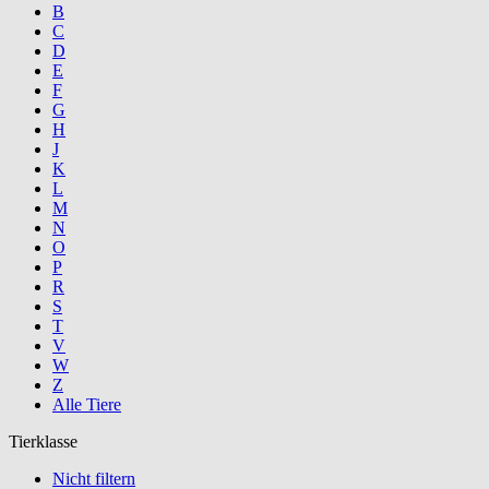
B
C
D
E
F
G
H
J
K
L
M
N
O
P
R
S
T
V
W
Z
Alle Tiere
Tierklasse
Nicht filtern