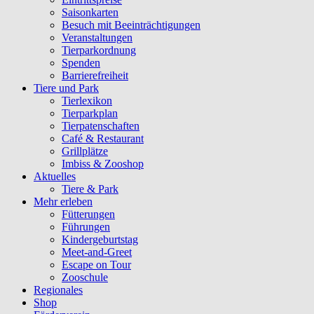
Saisonkarten
Besuch mit Beeinträchtigungen
Veranstaltungen
Tierparkordnung
Spenden
Barrierefreiheit
Tiere und Park
Tierlexikon
Tierparkplan
Tierpatenschaften
Café & Restaurant
Grillplätze
Imbiss & Zooshop
Aktuelles
Tiere & Park
Mehr erleben
Fütterungen
Führungen
Kindergeburtstag
Meet-and-Greet
Escape on Tour
Zooschule
Regionales
Shop