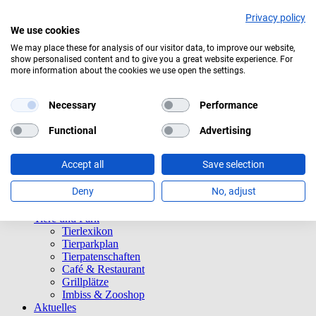
Privacy policy
We use cookies
We may place these for analysis of our visitor data, to improve our website,
show personalised content and to give you a great website experience. For
Aktuelles Wetter:
18°C
Ein paar Wolken
more information about the cookies we use open the settings.
Navigation überspringen
Informationen
Necessary
Performance
Öffnungszeiten
Eintrittspreise
Functional
Advertising
Saisonkarten
Besuch mit Beeinträchtigungen
Accept all
Save selection
Veranstaltungen
Tierparkordnung
Deny
No, adjust
Spenden
Barrierefreiheit
Tiere und Park
Tierlexikon
Tierparkplan
Tierpatenschaften
Café & Restaurant
Grillplätze
Imbiss & Zooshop
Aktuelles